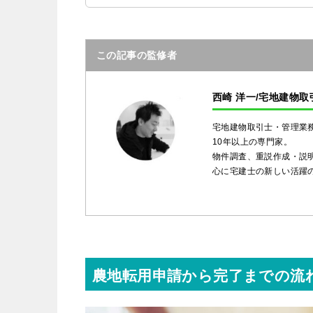
この記事の監修者
西崎 洋一/宅地建物取
宅地建物取引士・管理業
10年以上の専門家。
物件調査、重説作成・説
心に宅建士の新しい活躍の
農地転用申請から完了までの流