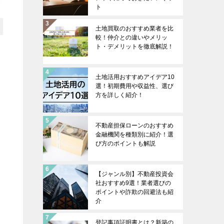
ト
土地買取のおすすめ業者を比
較！仲介との違いやメリッ
ト・デメリットを徹底解説！
土地活用おすすめアイデア10
選！初期費用や収益性、選び
方を詳しく紹介！
不動産担保ローンのおすすめ
金融機関を種類別に紹介！選
び方のポイントも解説
【ジャンル別】不動産投資会
社おすすめ9選！業者選びの
ポイントや詐欺の回避法も紹
介
登記事項証明書とは？新築の