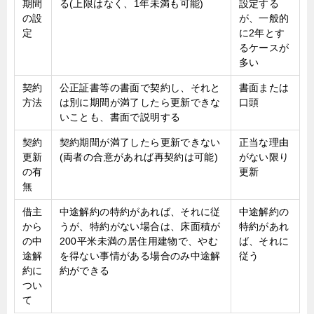
期間
る(上限はなく、1年未満も可能)
設定する
の設
が、一般的
定
に2年とす
るケースが
多い
契約
公正証書等の書面で契約し、それと
書面または
方法
は別に期間が満了したら更新できな
口頭
いことも、書面で説明する
契約
契約期間が満了したら更新できない
正当な理由
更新
(両者の合意があれば再契約は可能)
がない限り
の有
更新
無
借主
中途解約の特約があれば、それに従
中途解約の
から
うが、特約がない場合は、床面積が
特約があれ
の中
200平米未満の居住用建物で、やむ
ば、それに
途解
を得ない事情がある場合のみ中途解
従う
約に
約ができる
つい
て