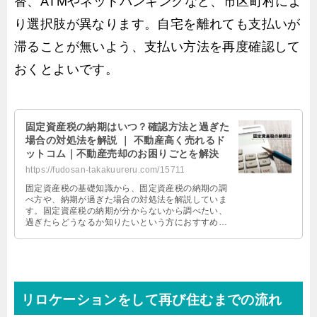
替、ATMやネットバンキングなど、市区町村によ
り選択肢が異なります。自宅を離れても支払いが
滞ることが無いよう、支払い方法を再度確認して
おくとよいです。
固定資産税の納期はいつ？確認方法と過ぎた
場合の対処法を解説 ｜ 不動産高く売れるド
ットコム｜不動産売却のお困りごとを解決
https://fudosan-takakuureru.com/15711
固定資産税の基礎知識から、固定資産税の納期の調
べ方や、納期が過ぎた場合の対処法を解説していま
す。固定資産税の納期が分からないから調べたい、
過ぎたらどうなるか知りたいという方におすすめで
す。また固定資産税の計算方法についても解説して
います。
リロケーションをして再び住むまでの流れ