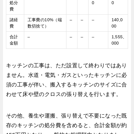
処分
0
0
費
諸経
工事費の10%（端
–
–
–
140,0
費
数切捨て）
00
合計
–
–
–
–
1,555,
金額
000
キッチンの工事は、ただ設置して終わりではあり
ません。水道・電気・ガスといったキッチンに必
須の工事が伴い、搬入するキッチンのサイズに合
わせて床や壁のクロスの張り替えを行います。
その他、養生や運搬、張り替えで不要になった既
存のキッチンの処分費を含めると、合計金額が約