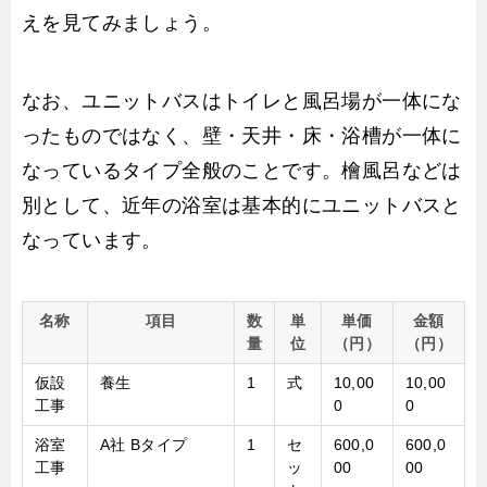
えを見てみましょう。
なお、ユニットバスはトイレと風呂場が一体にな
ったものではなく、壁・天井・床・浴槽が一体に
なっているタイプ全般のことです。檜風呂などは
別として、近年の浴室は基本的にユニットバスと
なっています。
名称
項目
数
単
単価
金額
量
位
（円）
（円）
仮設
養生
1
式
10,00
10,00
工事
0
0
浴室
A社 Bタイプ
1
セ
600,0
600,0
工事
ッ
00
00