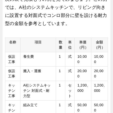
では、A社のシステムキッチンで、リビング向き
に設置する対面式でコンロ部分に壁を設ける耐力
型の金額を参考としています。
名称
項目
数
単
単価
金額
量
位
（円）
（円）
仮設
養生費
1
式
10,00
10,00
工事
0
0
仮設
搬入・運搬
1
式
20,00
20,00
工事
0
0
キッ
A社システムキッ
1
セ
1,200,
1,200,
チン
チン 対面式・耐
ッ
000
000
工事
力型
ト
キッ
組み立て
1
式
50,00
50,00
チン
0
0