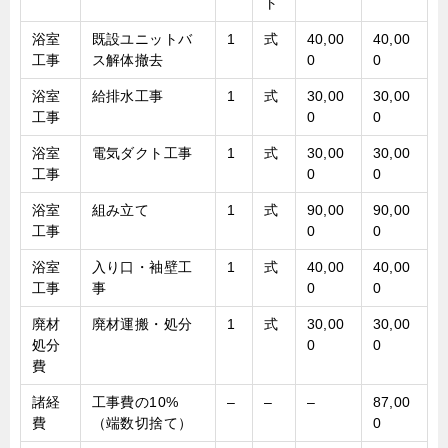
ト
浴室
既設ユニットバ
1
式
40,00
40,00
工事
ス解体撤去
0
0
浴室
給排水工事
1
式
30,00
30,00
工事
0
0
浴室
電気ダクト工事
1
式
30,00
30,00
工事
0
0
浴室
組み立て
1
式
90,00
90,00
工事
0
0
浴室
入り口・袖壁工
1
式
40,00
40,00
工事
事
0
0
廃材
廃材運搬・処分
1
式
30,00
30,00
処分
0
0
費
諸経
工事費の10%
–
–
–
87,00
費
（端数切捨て）
0