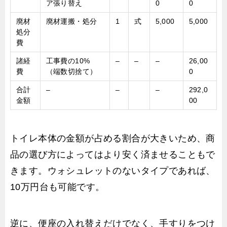
ア張り替え
0
0
廃材
廃材運搬・処分
1
式
5,000
5,000
処分
費
諸経
工事費の10%
–
–
–
26,00
費
（端数切捨て）
0
合計
–
–
–
292,0
金額
00
トイレ本体の金額が占める割合が大きいため、商
品の選び方によってはより安く済ませることもで
きます。ウォシュレットのないタイプであれば、
10万円台も可能です。
逆に、便座の入れ替えだけでなく、手すりをつけ