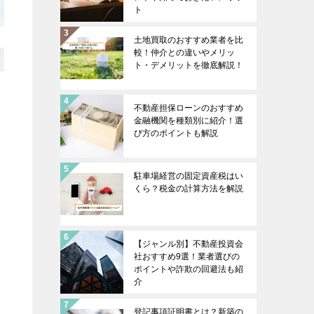
ト
土地買取のおすすめ業者を比
較！仲介との違いやメリッ
ト・デメリットを徹底解説！
不動産担保ローンのおすすめ
金融機関を種類別に紹介！選
び方のポイントも解説
駐車場経営の固定資産税はい
くら？税金の計算方法を解説
【ジャンル別】不動産投資会
社おすすめ9選！業者選びの
ポイントや詐欺の回避法も紹
介
登記事項証明書とは？新築の